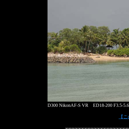
D300 NikonAF-S VR ED18-200 F3.5-5.
【この
∞∞∞∞∞∞∞∞∞∞∞∞∞∞∞∞∞∞∞∞