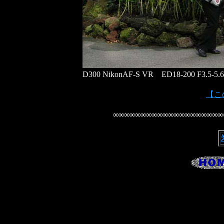
D300 NikonAF-S VR ED18-200 F3.5-5.
【この
∞∞∞∞∞∞∞∞∞∞∞∞∞∞∞∞∞∞∞∞