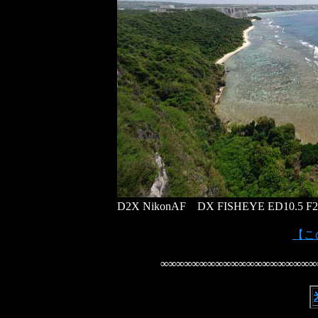
D2X NikonAF DX FISHEYE ED10.5 F2
【この
∞∞∞∞∞∞∞∞∞∞∞∞∞∞∞∞∞∞∞∞