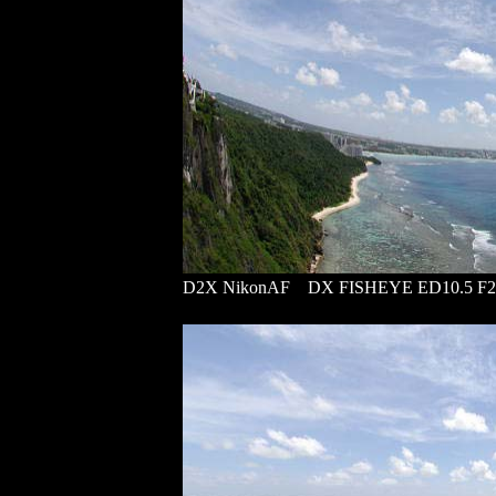
D2X NikonAF DX FISHEYE ED10.5 F2