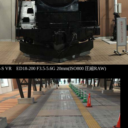
F-S VR ED18-200 F3.5-5.6G 20mm(ISO800 圧縮RAW)