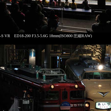
F-S VR ED18-200 F3.5-5.6G 18mm(ISO800 圧縮RAW)