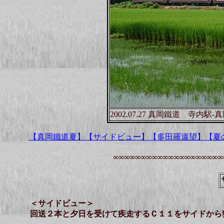
2002.07.27 真岡鐵道 寺内駅-
【真岡鐵道夏】
【サイドビュー】
【多田羅遠望】
【夏
∞∞∞∞∞∞∞∞∞∞∞∞∞∞∞∞∞∞∞∞
＜サイドビュー＞
回送２本と夕日を受けて疾走するＣ１１をサイドから