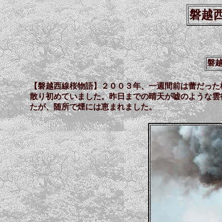
磐越西
磐越
【磐越西線桜物語】２００３年、一週間前は蕾だった
散り初めていました。昨日までの晴天が嘘のような雲
たが、随所で煙には恵まれました。