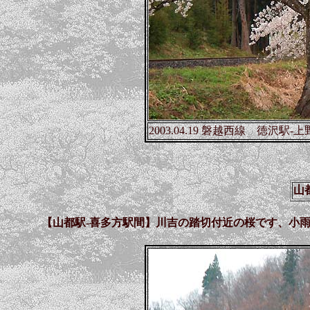
2003.04.19 磐越西線 徳沢駅-
山
【山都駅-喜多方駅間】川吉の踏切付近の桜です、小